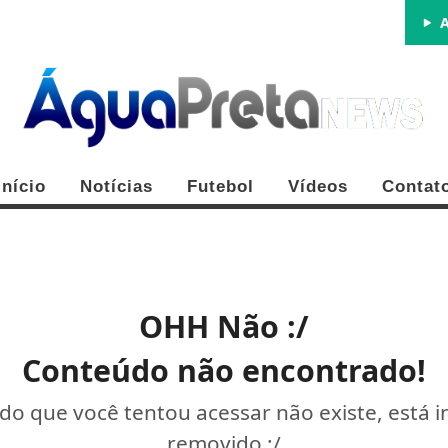
A
Início
Notícias
Futebol
Vídeos
Contat
OHH Não :/
Conteúdo não encontrado!
o que você tentou acessar não existe, está 
removido :/