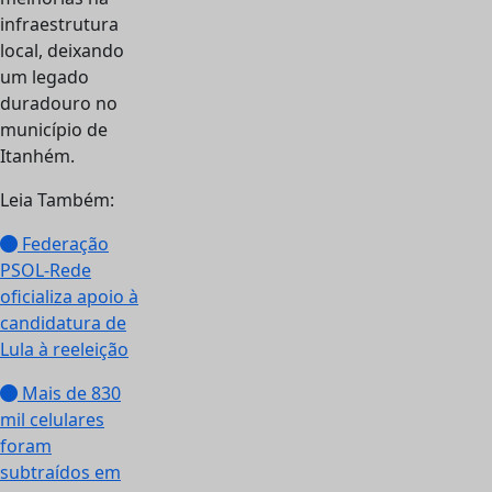
infraestrutura
local, deixando
um legado
duradouro no
município de
Itanhém.
Leia Também:
Federação
PSOL-Rede
oficializa apoio à
candidatura de
Lula à reeleição
Mais de 830
mil celulares
foram
subtraídos em