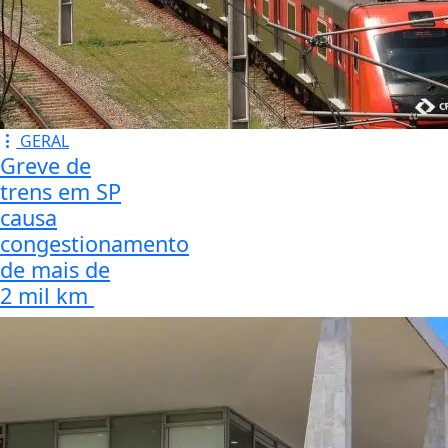
GERAL
Greve de
trens em SP
causa
congestionamento
de mais de
2 mil km