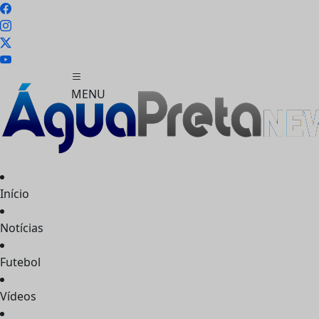
MENU
Início
FECHAR
Notícias
Futebol
Vídeos