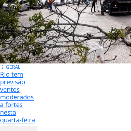
GERAL
Rio tem
previsão
ventos
moderados
a fortes
nesta
quarta-feira