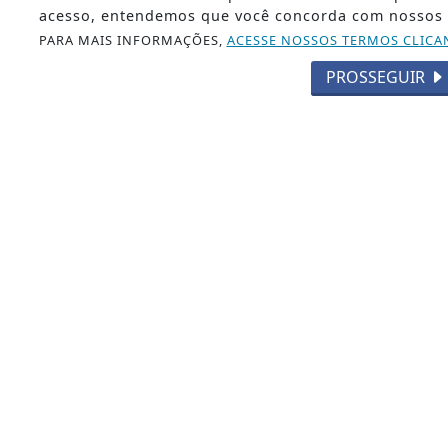
acesso, entendemos que você concorda com nossos 
quanto as
PARA MAIS INFORMAÇÕES,
ACESSE NOSSOS TERMOS CLICA
importações
(7,6%)
PROSSEGUIR
aumentaram
em relação
ao mesmo
período do
ano passado.
NACIONAL
Lei que
aumenta
punição a
crimes
digitais
contra
crianças é
sancionada