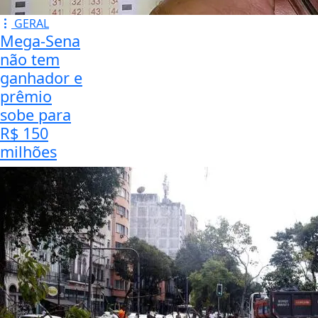
GERAL
Mega-Sena
não tem
ganhador e
prêmio
sobe para
R$ 150
milhões