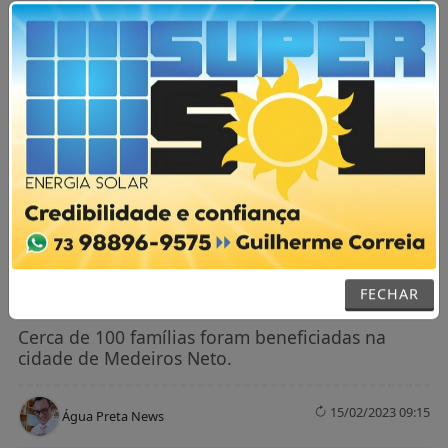
AGORA AO VIVO
MENU
NOTÍCIAS / GERAL
PMBA, através da 87ª e 44ª CIPMs,
entrega alimentos da Campanha Força
Solidária em Medeiros Neto
FECHAR
Cerca de 100 famílias foram beneficiadas na
cidade de Medeiros Neto.
15/02/2023 09:15
Água Preta News