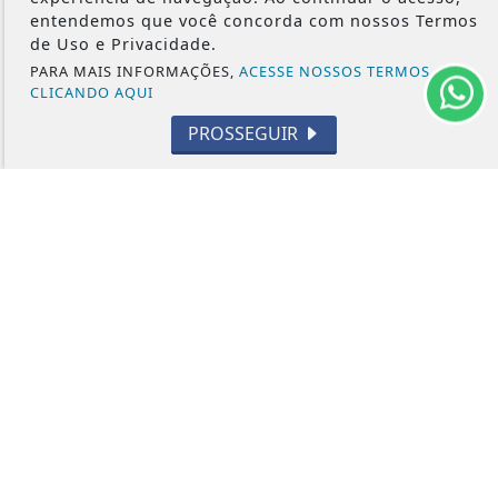
CÂMARA DOS DEPUTADOS
entendemos que você concorda com nossos Termos
de Uso e Privacidade.
PARA MAIS INFORMAÇÕES,
ACESSE NOSSOS TERMOS
CLICANDO AQUI
PROSSEGUIR
ÁGUA PRETA 24H - TODOS OS DIREITOS RESERVADOS
TERMOS DE USO E PRIVACIDADE
EXPEDIENTE
SOBRE
FAQ