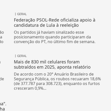
GERAL
Federação PSOL-Rede oficializa apoio à
candidatura de Lula à reeleição
ão
Os partidos já haviam sinalizado esse
da
posicionamento quando participaram da
do
convenção do PT, no último fim de semana.
GERAL
m
Mais de 830 mil celulares foram
subtraídos em 2025, aponta relatório
De acordo com o 20° Anuário Brasileiro de
 de
Segurança Pública, os roubos recuaram 18,6%
(de 377.787 para 308.723), enquanto os furtos
cresceram 0,9%...
a".
nha