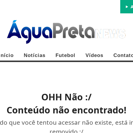
A
Início
Notícias
Futebol
Vídeos
Contat
OHH Não :/
Conteúdo não encontrado!
o que você tentou acessar não existe, está 
removido :/