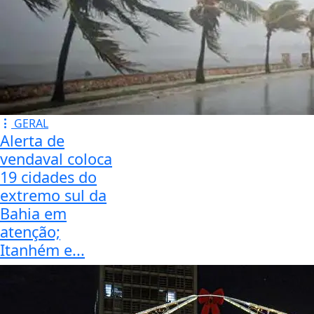
GERAL
Alerta de
vendaval coloca
19 cidades do
extremo sul da
Bahia em
atenção;
Itanhém e...