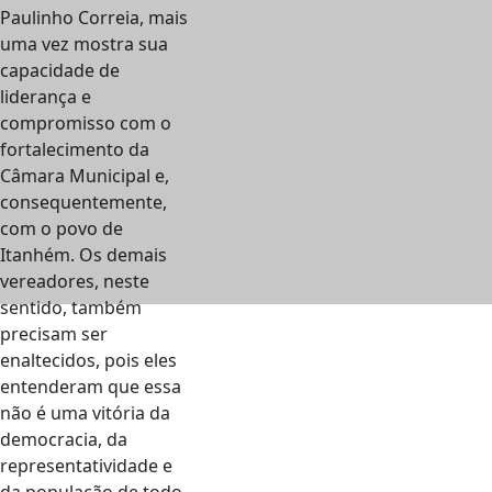
Paulinho Correia, mais
uma vez mostra sua
capacidade de
liderança e
compromisso com o
fortalecimento da
Câmara Municipal e,
consequentemente,
com o povo de
Itanhém. Os demais
vereadores, neste
sentido, também
precisam ser
enaltecidos, pois eles
entenderam que essa
não é uma vitória da
democracia, da
representatividade e