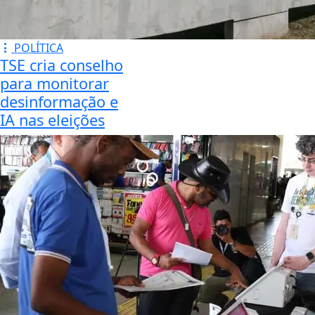
POLÍTICA
TSE cria conselho
para monitorar
desinformação e
IA nas eleições