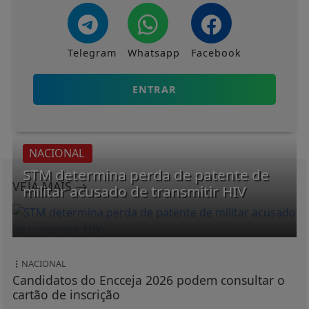
Telegram
Whatsapp
Facebook
ENTRAR
NACIONAL
STM determina perda de patente de
VEJA MAIS
militar acusado de transmitir HIV
NACIONAL
Candidatos do Encceja 2026 podem consultar o
cartão de inscrição