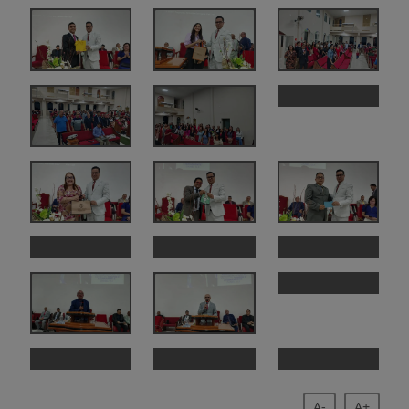
A-
A+