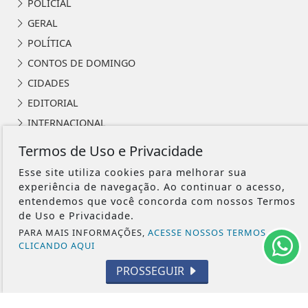
POLICIAL
GERAL
POLÍTICA
CONTOS DE DOMINGO
CIDADES
EDITORIAL
INTERNACIONAL
OPINIÃO
Termos de Uso e Privacidade
ECONOMIA
Esse site utiliza cookies para melhorar sua
CULTURA
experiência de navegação. Ao continuar o acesso,
entendemos que você concorda com nossos Termos
EVENTOS
de Uso e Privacidade.
RELIGIÃO
PARA MAIS INFORMAÇÕES,
ACESSE NOSSOS TERMOS
TECNOLOGIA
CLICANDO AQUI
MEIO AMBIENTE
PROSSEGUIR
ESPORTE
CÂMARA DOS DEPUTADOS