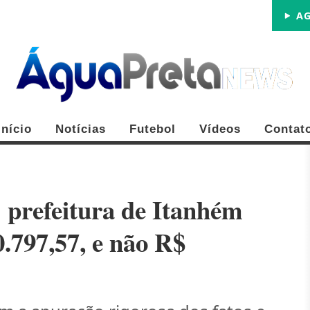
AG
Início
Notícias
Futebol
Vídeos
Contat
 prefeitura de Itanhém
.797,57, e não R$
FE