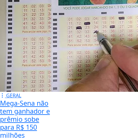
GERAL
Mega-Sena não
tem ganhador e
prêmio sobe
para R$ 150
milhões