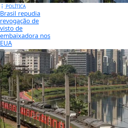
POLÍTICA
Brasil repudia
revogação de
visto de
embaixadora nos
EUA