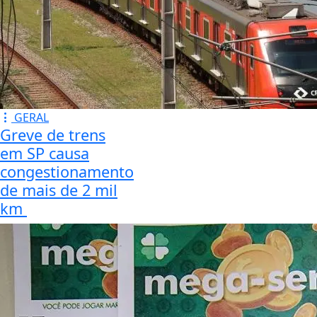
GERAL
Greve de trens
em SP causa
congestionamento
de mais de 2 mil
km