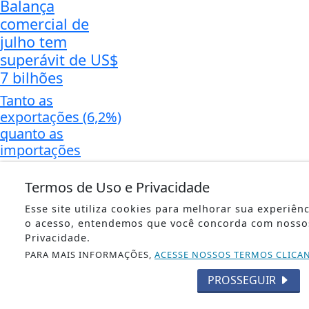
Balança
comercial de
julho tem
superávit de US$
7 bilhões
Tanto as
exportações (6,2%)
quanto as
importações
(7,6%)
aumentaram em
Termos de Uso e Privacidade
relação ao mesmo
Esse site utiliza cookies para melhorar sua experiên
período do ano
o acesso, entendemos que você concorda com nosso
passado.
Privacidade.
NACIONAL
PARA MAIS INFORMAÇÕES,
ACESSE NOSSOS TERMOS CLICA
Lei que aumenta
PROSSEGUIR
punição a crimes
digitais contra