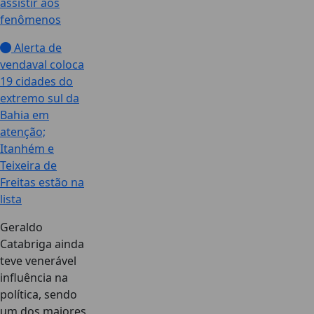
assistir aos
fenômenos
Alerta de
vendaval coloca
19 cidades do
extremo sul da
Bahia em
atenção;
Itanhém e
Teixeira de
Freitas estão na
lista
Geraldo
Catabriga ainda
teve venerável
influência na
política, sendo
um dos maiores