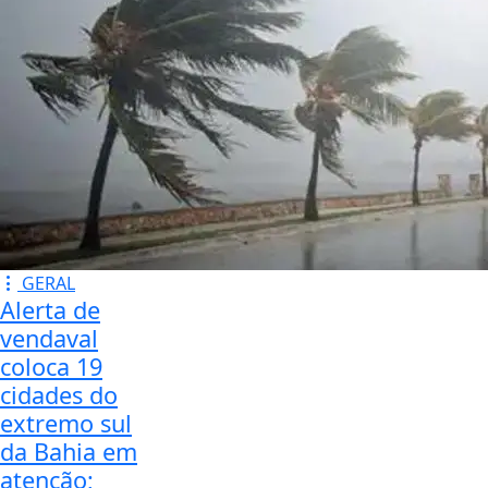
GERAL
Alerta de
vendaval
coloca 19
cidades do
extremo sul
da Bahia em
atenção;