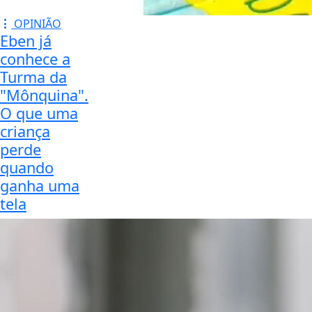
OPINIÃO
Eben já
conhece a
Turma da
"Mônquina".
O que uma
criança
perde
quando
ganha uma
tela