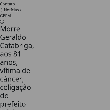
Contato
Notícias /
GERAL
Morre
Geraldo
Catabriga,
aos 81
anos,
vítima de
câncer;
coligação
do
prefeito