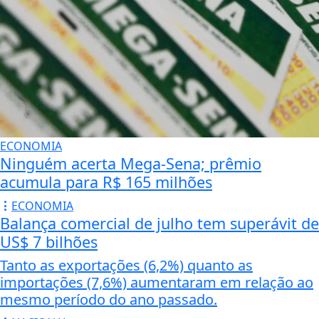
POLÍTICA
Brasil repudia
revogação de
visto de
embaixadora nos
EUA