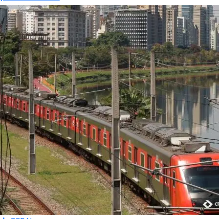
G1
Publicado por:
Água Preta News
O Água Preta News
começou a operar,