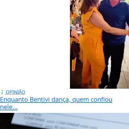
assumir o papado
após a renúncia do seu
antecessor e, ainda, o
primeiro jesuíta no
posto.
À frente da Igreja
Católica por quase 12
anos, Francisco foi o
papa número 266. Em
13 de março de 2013,
durante o segundo dia
do conclave para
eleger o substituto de
Bento XVI, Bergoglio
foi escolhido como o
novo líder – inclusive
contra a sua própria
vontade, segundo ele