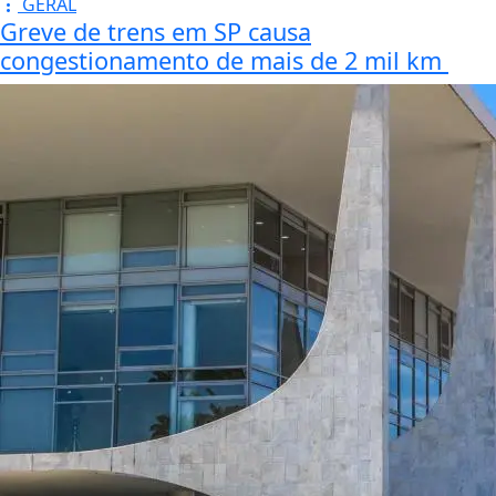
oficialmente, em 30 de
agosto de 2016. A data
– dia e mês – é a
mesma do aniversário
do poeta e jornalista
Almir Zarfeg, cuja obra
poética de estreia,
“Água Preta”, deu
nome ao site de
notícias e
entretenimento.
Saiba Mais
Mais Lidas