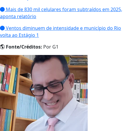
ocupou o cargo
máximo da Igreja
Católica por 12 anos.
"O Bispo de Roma,
Francisco, retornou à
casa do Pai. Toda a
sua vida foi dedicada
ao serviço do Senhor e
de Sua Igreja. Ele nos
ensinou a viver os
valores do Evangelho
com fidelidade,
coragem e amor
universal,
especialmente em
favor dos mais pobres
e marginalizados.
Com imensa gratidão