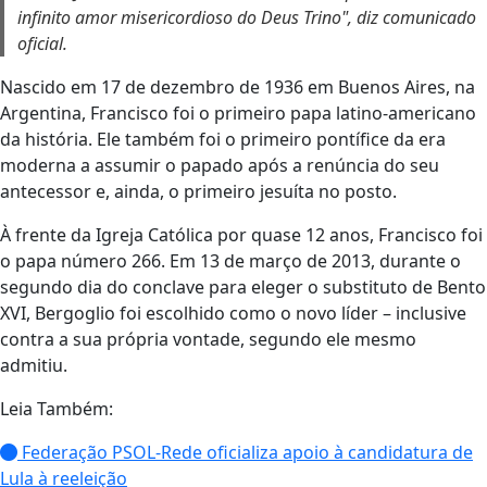
21/04/2025 06:46
21/04/2025 06:41
A-
A+
Imprimir
Jorge Mario Bergoglio,
o papa Francisco,
morreu aos 88 anos às
2h35 pelo horário de
Brasília, 7h35 pelo
horário local, desta
segunda-feira (21). As
informações foram
confirmadas pelo
Vaticano. O pontífice