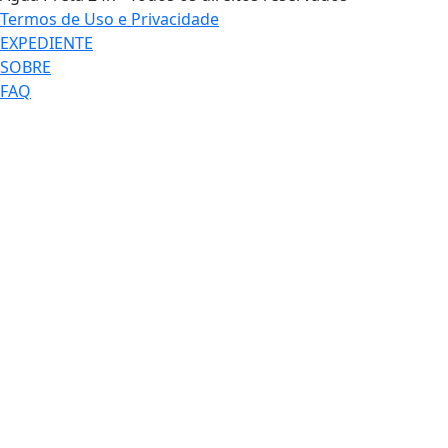
News no seu
app favorito
de
mensagens.
Telegram
Whatsapp
Facebook
ENTRAR