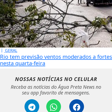
POLÍTICA
Republicanos se
manterá neutro
na corrida
presidencial