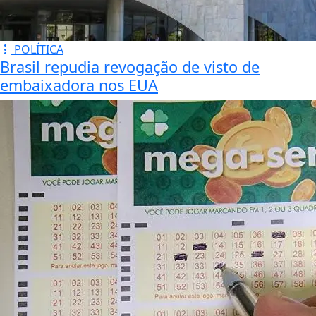
OPINIÃO
Enquanto Bentivi
dança, quem
confiou nele...