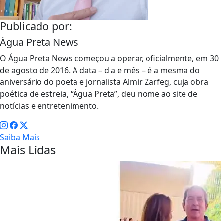
por seu exemplo como
verdadeiro discípulo
do Senhor Jesus,
recomendamos a
alma do Papa
Francisco ao infinito
amor misericordioso
do Deus Trino", diz
comunicado oficial.
Nascido em 17 de
dezembro de 1936 em
Buenos Aires, na
Argentina, Francisco
foi o primeiro papa
latino-americano da
história. Ele também
foi o primeiro pontífice
da era moderna a