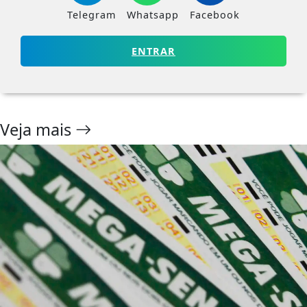
GERAL
Greve de trens
em SP causa
congestionamento
de mais de 2 mil
km