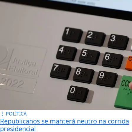
mesmo admitiu.
Leia Também:
Federação PSOL-
Rede oficializa apoio à
candidatura de Lula à
reeleição
Mais de 830 mil
celulares foram
subtraídos em 2025,
aponta relatório
Ventos diminuem
de intensidade e
município do Rio volta
ao Estágio 1
Fonte/Créditos:
Por