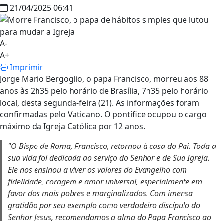
americano
deixa legado
de tolerância e
diálogo.
Promoveu
reformas
importantes,
acolheu
minorias e
priorizou os
pobres.
Água Preta News
Atualizado: