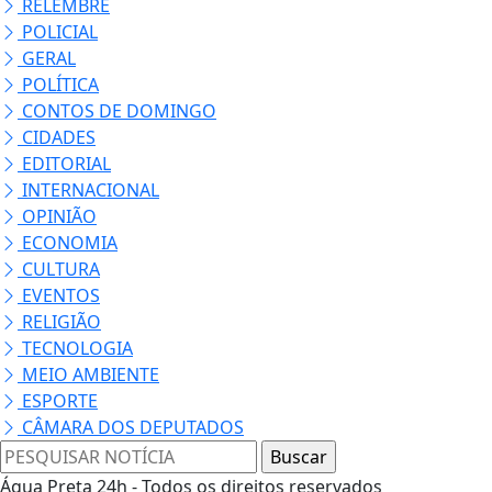
GERAL
Rio tem previsão
ventos
moderados a
fortes nesta
quarta-feira
NOSSAS
NOTÍCIAS
NO
CELULAR
Receba as
notícias do
Água Preta