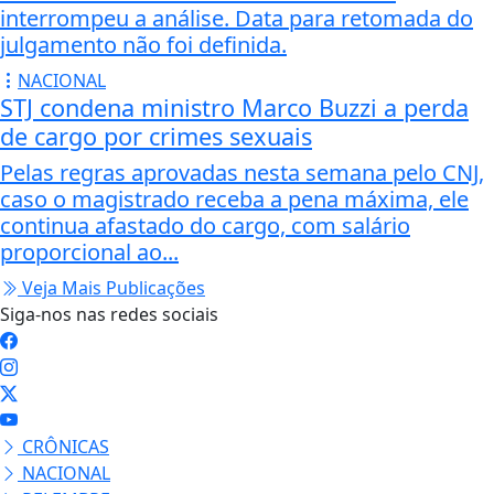
tem ganhador e
prêmio sobe
para R$ 150
milhões