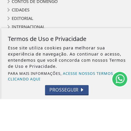
CONTOS DE DOMINGO
CIDADES
EDITORIAL
INTERNACIONAL
OPINIÃO
Termos de Uso e Privacidade
ECONOMIA
Esse site utiliza cookies para melhorar sua
CULTURA
experiência de navegação. Ao continuar o acesso,
entendemos que você concorda com nossos Termos
EVENTOS
de Uso e Privacidade.
RELIGIÃO
PARA MAIS INFORMAÇÕES,
ACESSE NOSSOS TERMOS
TECNOLOGIA
CLICANDO AQUI
MEIO AMBIENTE
PROSSEGUIR
ESPORTE
CÂMARA DOS DEPUTADOS