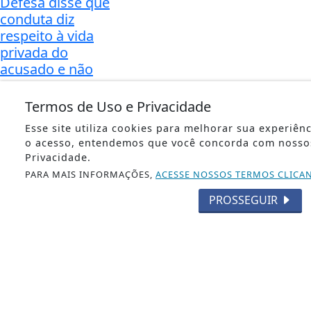
Defesa disse que
conduta diz
respeito à vida
privada do
acusado e não
tem...
Termos de Uso e Privacidade
NACIONAL
Candidatos do
Esse site utiliza cookies para melhorar sua experiên
Encceja 2026
o acesso, entendemos que você concorda com nosso
Privacidade.
podem consultar
PARA MAIS INFORMAÇÕES,
ACESSE NOSSOS TERMOS CLICA
o cartão de
inscrição
PROSSEGUIR
Documento indica
data, horário e
local das provas,
que serão
aplicadas no dia 23
em todo o país.