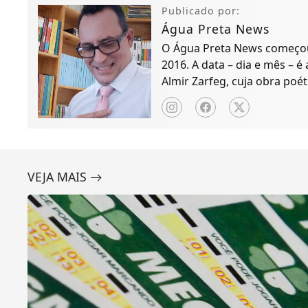
Publicado por:
Água Preta News
O Água Preta News começou 
2016. A data – dia e mês – é
Almir Zarfeg, cuja obra poét
de notícias e entreteniment
VEJA MAIS