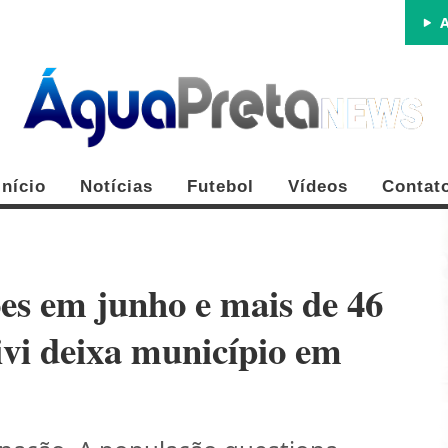
A
Início
Notícias
Futebol
Vídeos
Contat
s em junho e mais de 46
ivi deixa município em
FE