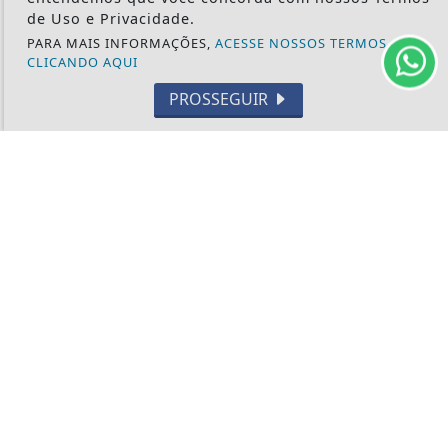
CULTURA
de Uso e Privacidade.
EVENTOS
PARA MAIS INFORMAÇÕES,
ACESSE NOSSOS TERMOS
CLICANDO AQUI
RELIGIÃO
PROSSEGUIR
TECNOLOGIA
MEIO AMBIENTE
ESPORTE
CÂMARA DOS DEPUTADOS
ÁGUA PRETA 24H - TODOS OS DIREITOS RESERVADOS
TERMOS DE USO E PRIVACIDADE
EXPEDIENTE
SOBRE