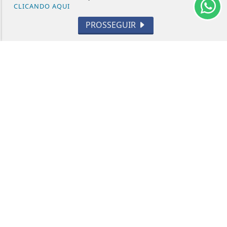
CLICANDO AQUI
INTERNACIONAL
PROSSEGUIR
OPINIÃO
ECONOMIA
CULTURA
EVENTOS
RELIGIÃO
TECNOLOGIA
MEIO AMBIENTE
ESPORTE
CÂMARA DOS DEPUTADOS
ÁGUA PRETA 24H - TODOS OS DIREITOS RESERVADOS
TERMOS DE USO E PRIVACIDADE