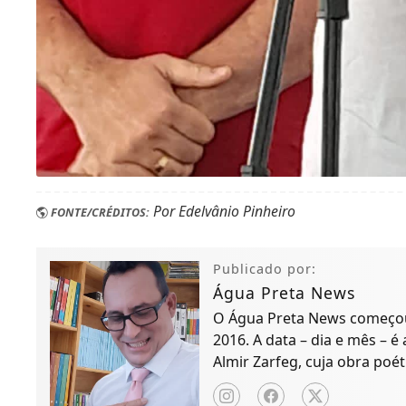
Por Edelvânio Pinheiro
FONTE/CRÉDITOS:
Publicado por:
Água Preta News
O Água Preta News começou 
2016. A data – dia e mês – é
Almir Zarfeg, cuja obra poét
de notícias e entreteniment