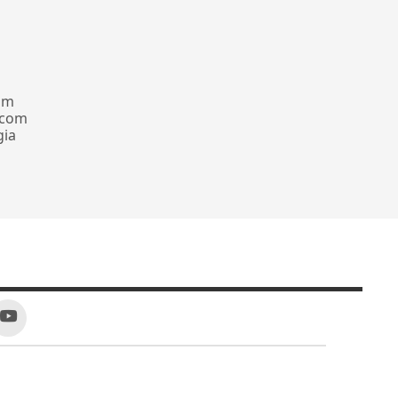
om
 com
gia