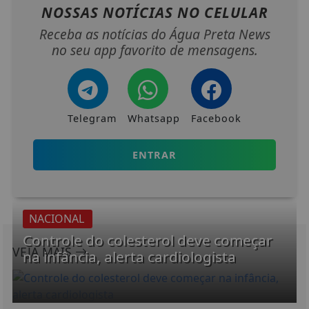
NOSSAS NOTÍCIAS
NO CELULAR
Receba as notícias do Água Preta News
no seu app favorito de mensagens.
Telegram
Whatsapp
Facebook
ENTRAR
NACIONAL
Controle do colesterol deve começar
VEJA MAIS
na infância, alerta cardiologista