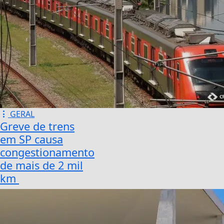
GERAL
Greve de trens
em SP causa
congestionamento
de mais de 2 mil
km