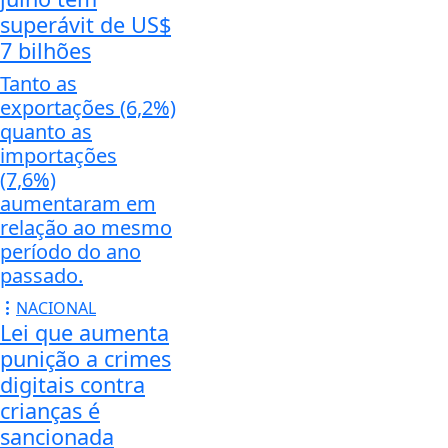
superávit de US$
7 bilhões
Tanto as
exportações (6,2%)
quanto as
importações
(7,6%)
aumentaram em
relação ao mesmo
período do ano
passado.
NACIONAL
Lei que aumenta
punição a crimes
digitais contra
crianças é
sancionada