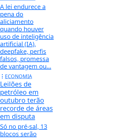
A lei endurece a
pena do
aliciamento
quando houver
uso de inteligência
artificial (IA),
deepfake, perfis
falsos, promessa
de vantagem ou...
ECONOMIA
Leilões de
petróleo em
outubro terão
recorde de áreas
em disputa
Só no pré-sal, 13
blocos serão