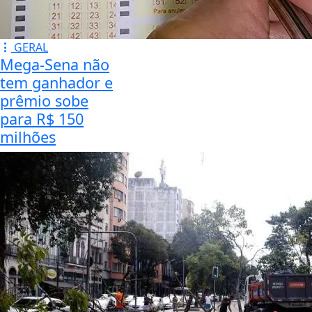
GERAL
Mega-Sena não
tem ganhador e
prêmio sobe
para R$ 150
milhões