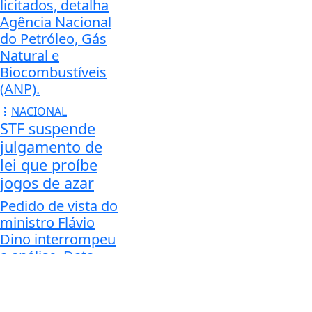
licitados, detalha
Agência Nacional
do Petróleo, Gás
Natural e
Biocombustíveis
(ANP).
NACIONAL
STF suspende
julgamento de
lei que proíbe
jogos de azar
Pedido de vista do
ministro Flávio
Dino interrompeu
a análise. Data
para retomada do
julgamento não foi
Termos de Uso e Privacidade
definida.
Esse site utiliza cookies para melhorar sua experiên