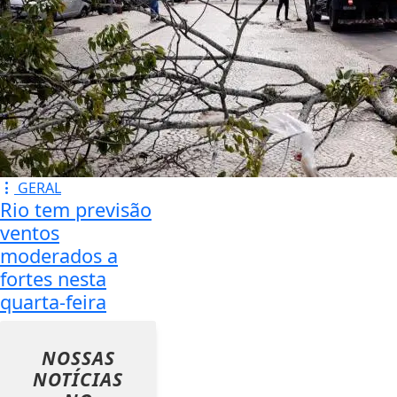
GERAL
Rio tem previsão
ventos
moderados a
fortes nesta
quarta-feira
NOSSAS
NOTÍCIAS