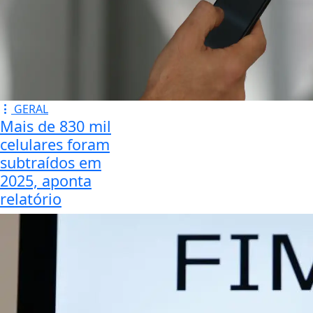
GERAL
Mais de 830 mil
celulares foram
subtraídos em
2025, aponta
relatório