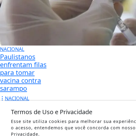
NACIONAL
Paulistanos
enfrentam filas
para tomar
vacina contra
sarampo
NACIONAL
Moraes nega
Termos de Uso e Privacidade
pedido para que
Bolsonaro
Esse site utiliza cookies para melhorar sua experiên
o acesso, entendemos que você concorda com nosso
receba filhos no
Privacidade.