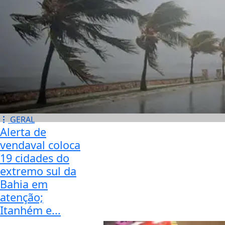
GERAL
Alerta de
vendaval coloca
19 cidades do
extremo sul da
Bahia em
atenção;
Itanhém e...