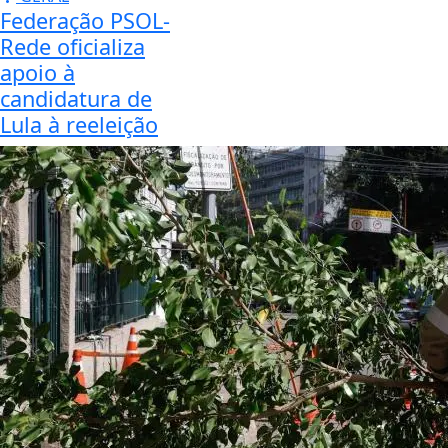
Federação PSOL-
Rede oficializa
apoio à
candidatura de
Lula à reeleição