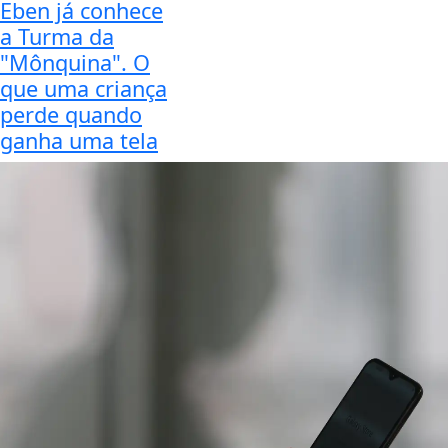
Eben já conhece
a Turma da
"Mônquina". O
que uma criança
perde quando
ganha uma tela