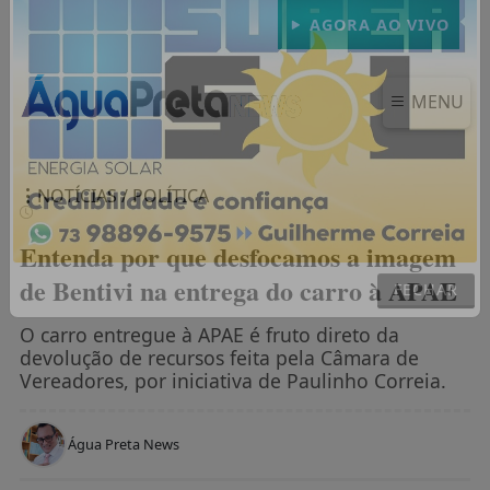
AGORA AO VIVO
MENU
NOTÍCIAS / POLÍTICA
Entenda por que desfocamos a imagem
de Bentivi na entrega do carro à APAE
FECHAR
O carro entregue à APAE é fruto direto da
devolução de recursos feita pela Câmara de
Vereadores, por iniciativa de Paulinho Correia.
Água Preta News