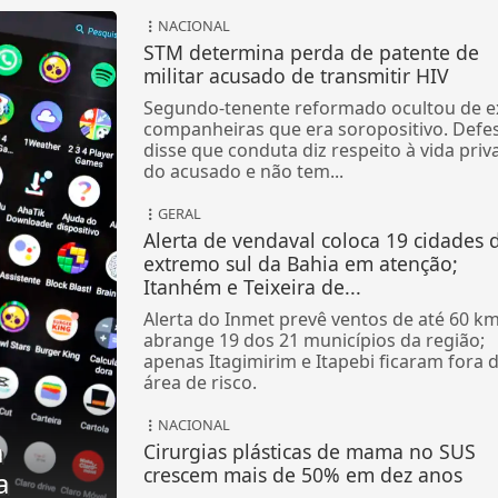
NACIONAL
STM determina perda de patente de
militar acusado de transmitir HIV
Segundo-tenente reformado ocultou de e
companheiras que era soropositivo. Defe
disse que conduta diz respeito à vida priv
do acusado e não tem...
GERAL
Alerta de vendaval coloca 19 cidades 
extremo sul da Bahia em atenção;
Itanhém e Teixeira de...
Alerta do Inmet prevê ventos de até 60 km
abrange 19 dos 21 municípios da região;
apenas Itagimirim e Itapebi ficaram fora 
área de risco.
NACIONAL
a
Cirurgias plásticas de mama no SUS
crescem mais de 50% em dez anos
a