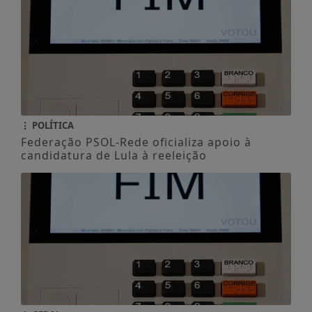
POLÍTICA
Federação PSOL-Rede oficializa apoio à
candidatura de Lula à reeleição