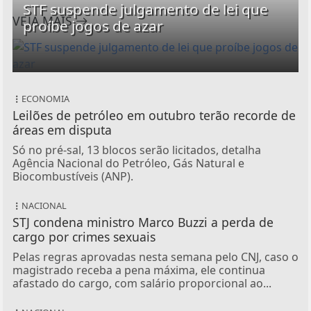
STF suspende julgamento de lei que
VEJA MAIS
proíbe jogos de azar
ECONOMIA
Leilões de petróleo em outubro terão recorde de
áreas em disputa
Só no pré-sal, 13 blocos serão licitados, detalha
Agência Nacional do Petróleo, Gás Natural e
Biocombustíveis (ANP).
NACIONAL
STJ condena ministro Marco Buzzi a perda de
cargo por crimes sexuais
Pelas regras aprovadas nesta semana pelo CNJ, caso o
magistrado receba a pena máxima, ele continua
afastado do cargo, com salário proporcional ao...