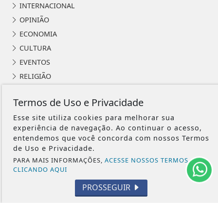
INTERNACIONAL
OPINIÃO
ECONOMIA
CULTURA
EVENTOS
RELIGIÃO
TECNOLOGIA
Termos de Uso e Privacidade
MEIO AMBIENTE
Esse site utiliza cookies para melhorar sua
ESPORTE
experiência de navegação. Ao continuar o acesso,
CÂMARA DOS DEPUTADOS
entendemos que você concorda com nossos Termos
de Uso e Privacidade.
PARA MAIS INFORMAÇÕES,
ACESSE NOSSOS TERMOS
CLICANDO AQUI
PROSSEGUIR
ÁGUA PRETA 24H - TODOS OS DIREITOS RESERVADOS
TERMOS DE USO E PRIVACIDADE