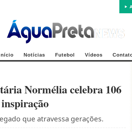
A
Início
Notícias
Futebol
Vídeos
Contat
tária Normélia celebra 106
 inspiração
FE
 legado que atravessa gerações.