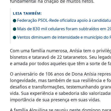
fundamental na criação de muitos netos.
LEIA TAMBÉM:
Federação PSOL-Rede oficializa apoio à candidatur
Mais de 830 mil celulares foram subtraídos em 20
Ventos diminuem de intensidade e município do Ri
Com uma família numerosa, Anísia tem o privilég
bisnetos e tataravó de 22 tataranetos. Seu lega
e amada por todos aqueles que têm a sorte de fa
O aniversário de 106 anos de Dona Anísia repre
longevidade, mas também de sua resiliência e fo
desafios e transformações, testemunhando grand
vida. Sua experiência e sabedoria são valorizad
importância de sua presença em suas vidas.
A família Alquilina se reuniu neste domingo pa