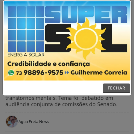
AGORA AO VIVO
MENU
NOTÍCIAS / POLÍTICA
Defensores pedem regras mais rígidas
para publicidade das bets
FECHAR
Objetivo é reduzir endividamento e prevenir
transtornos mentais. Tema foi debatido em
audiência conjunta de comissões do Senado.
Água Preta News