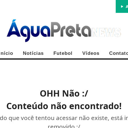
A
Início
Notícias
Futebol
Vídeos
Contat
OHH Não :/
Conteúdo não encontrado!
o que você tentou acessar não existe, está 
removido :/