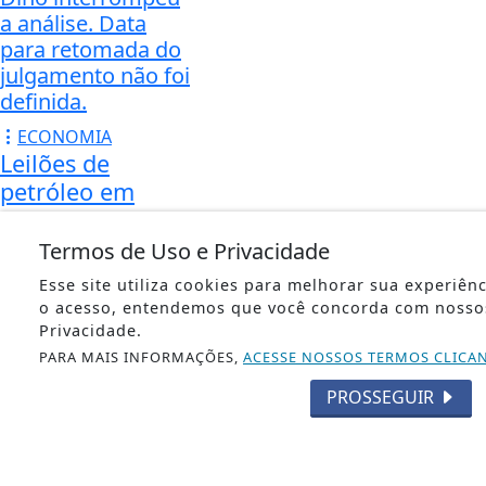
a análise. Data
para retomada do
julgamento não foi
definida.
ECONOMIA
Leilões de
petróleo em
outubro terão
recorde de áreas
Termos de Uso e Privacidade
em disputa
Esse site utiliza cookies para melhorar sua experiên
Só no pré-sal, 13
o acesso, entendemos que você concorda com nosso
Privacidade.
blocos serão
PARA MAIS INFORMAÇÕES,
ACESSE NOSSOS TERMOS CLICA
licitados, detalha
Agência Nacional
PROSSEGUIR
do Petróleo, Gás
Natural e
Biocombustíveis