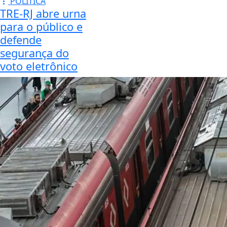
POLÍTICA
TRE-RJ abre urna
para o público e
defende
segurança do
voto eletrônico