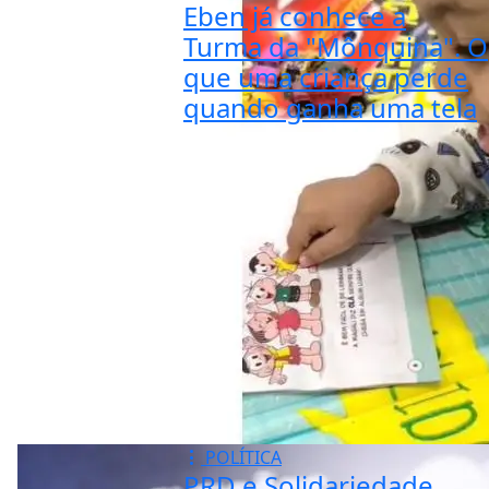
Eben já conhece a
Turma da "Mônquina". O
que uma criança perde
quando ganha uma tela
POLÍTICA
PRD e Solidariedade