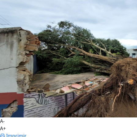
A-
A+
Imprimir