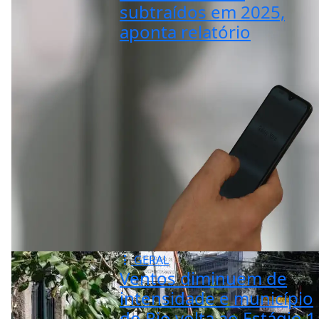
subtraídos em 2025,
aponta relatório
GERAL
Ventos diminuem de
intensidade e município
do Rio volta ao Estágio 1