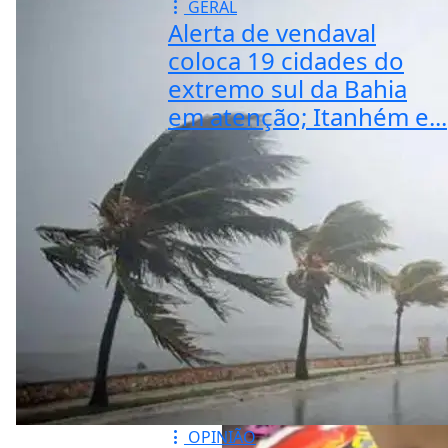
GERAL
Alerta de vendaval
coloca 19 cidades do
extremo sul da Bahia
em atenção; Itanhém e...
OPINIÃO