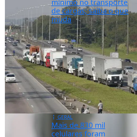
mínimo no transporte
de cargas; saiba o que
muda
GERAL
Mais de 830 mil
celulares foram