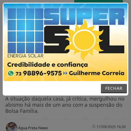
AGORA AO VIVO
MENU
NOTÍCIAS / POLÍTICA
Cestas básicas apenas não aliviam a
dura realidade de uma família em
Ibirajá
FECHAR
A situação daquela casa, já crítica, mergulhou no
abismo há mais de um ano com a suspensão do
Bolsa Família.
17/09/2025 16:30
Água Preta News