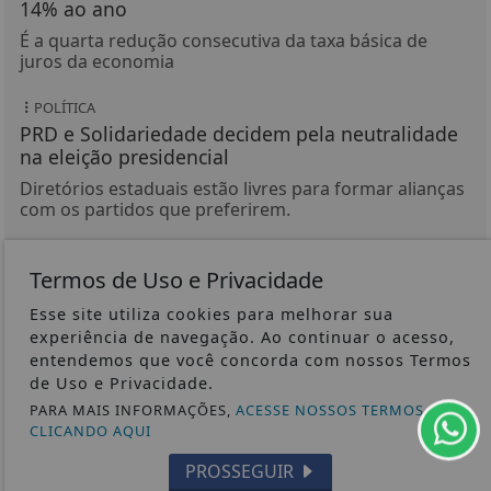
14% ao ano
É a quarta redução consecutiva da taxa básica de
juros da economia
POLÍTICA
PRD e Solidariedade decidem pela neutralidade
na eleição presidencial
Diretórios estaduais estão livres para formar alianças
com os partidos que preferirem.
NACIONAL
Termos de Uso e Privacidade
TRE-RJ altera 66 locais de votação por questões
de segurança
Esse site utiliza cookies para melhorar sua
Objetivo é evitar influência do crime organizado e de
experiência de navegação. Ao continuar o acesso,
milícias. Medida alcança cerca de 188 mil eleitores de
entendemos que você concorda com nossos Termos
20 das 92 cidades fluminenses.
de Uso e Privacidade.
PARA MAIS INFORMAÇÕES,
ACESSE NOSSOS TERMOS
CLICANDO AQUI
PROSSEGUIR