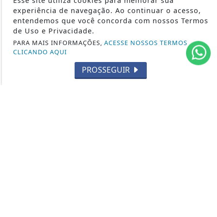
Esse site utiliza cookies para melhorar sua
CULTURA
experiência de navegação. Ao continuar o acesso,
entendemos que você concorda com nossos Termos
EVENTOS
de Uso e Privacidade.
RELIGIÃO
PARA MAIS INFORMAÇÕES,
ACESSE NOSSOS TERMOS
TECNOLOGIA
CLICANDO AQUI
MEIO AMBIENTE
PROSSEGUIR
ESPORTE
CÂMARA DOS DEPUTADOS
ÁGUA PRETA 24H - TODOS OS DIREITOS RESERVADOS
TERMOS DE USO E PRIVACIDADE
EXPEDIENTE
SOBRE