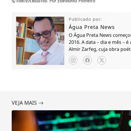
Por Edelvânio Pinheiro
FONTE/CRÉDITOS:
Publicado por:
Água Preta News
O Água Preta News começou 
2016. A data – dia e mês – é
Almir Zarfeg, cuja obra poét
de notícias e entreteniment
VEJA MAIS