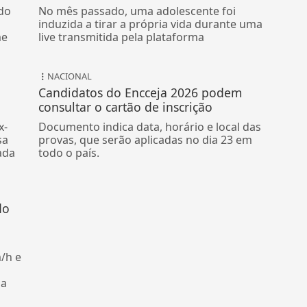
do
No mês passado, uma adolescente foi
induzida a tirar a própria vida durante uma
me
live transmitida pela plataforma
NACIONAL
Candidatos do Encceja 2026 podem
consultar o cartão de inscrição
x-
Documento indica data, horário e local das
sa
provas, que serão aplicadas no dia 23 em
ada
todo o país.
do
/h e
da