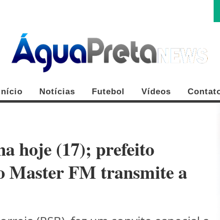
Início
Notícias
Futebol
Vídeos
Contat
 hoje (17); prefeito
o Master FM transmite a
FE