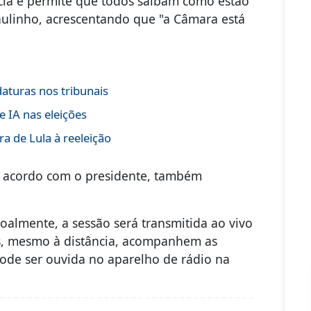
cia e permite que todos saibam como estão
aulinho, acrescentando que "a Câmara está
daturas nos tribunais
 IA nas eleições
a de Lula à reeleição
de acordo com o presidente, também
almente, a sessão será transmitida ao vivo
os, mesmo à distância, acompanhem as
 pode ser ouvida no aparelho de rádio na
.