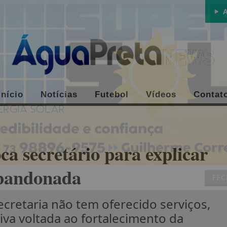
A
Início
Notícias
Futebol
Vídeos
Contat
a secretário para explicar
abandonada
FE
cretaria não tem oferecido serviços,
iva voltada ao fortalecimento da