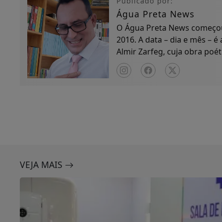
Publicado por:
Água Preta News
O Água Preta News começou 
2016. A data – dia e mês – é
Almir Zarfeg, cuja obra poét
de notícias e entreteniment
VEJA MAIS