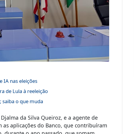
 IA nas eleições
a de Lula à reeleição
s; saiba o que muda
Djalma da Silva Queiroz, e a agente de
m as aplicações do Banco, que contribuíram
o, durante o ano passado, que somam