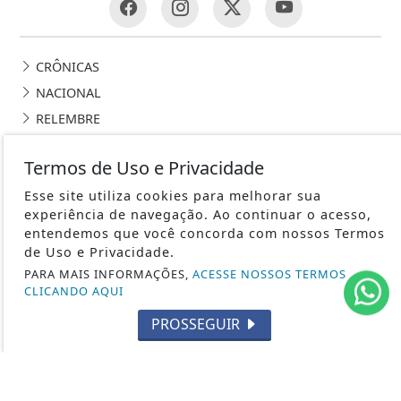
CRÔNICAS
NACIONAL
RELEMBRE
POLICIAL
Termos de Uso e Privacidade
GERAL
Esse site utiliza cookies para melhorar sua
POLÍTICA
experiência de navegação. Ao continuar o acesso,
CONTOS DE DOMINGO
entendemos que você concorda com nossos Termos
CIDADES
de Uso e Privacidade.
EDITORIAL
PARA MAIS INFORMAÇÕES,
ACESSE NOSSOS TERMOS
CLICANDO AQUI
INTERNACIONAL
PROSSEGUIR
OPINIÃO
ECONOMIA
CULTURA