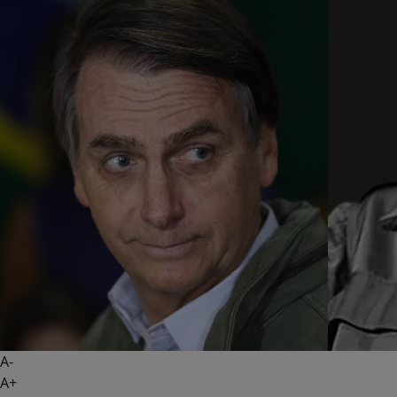
A-
A+