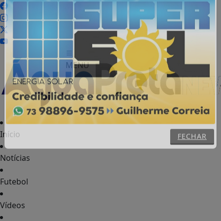
MENU
Início
FECHAR
Notícias
Futebol
Vídeos