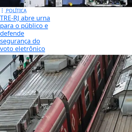
POLÍTICA
TRE-RJ abre urna
para o público e
defende
segurança do
voto eletrônico