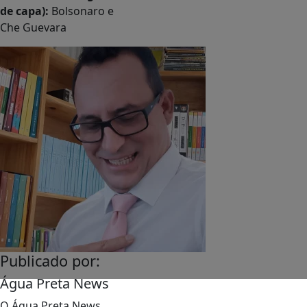
de capa):
Bolsonaro e
Che Guevara
Publicado por:
Água Preta News
O Água Preta News