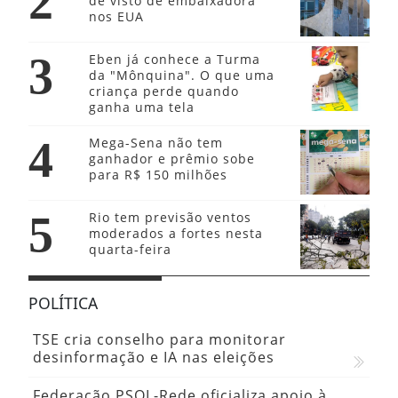
2
de visto de embaixadora
nos EUA
3
Eben já conhece a Turma
da "Mônquina". O que uma
criança perde quando
ganha uma tela
4
Mega-Sena não tem
ganhador e prêmio sobe
para R$ 150 milhões
5
Rio tem previsão ventos
moderados a fortes nesta
quarta-feira
POLÍTICA
TSE cria conselho para monitorar
desinformação e IA nas eleições
Federação PSOL-Rede oficializa apoio à