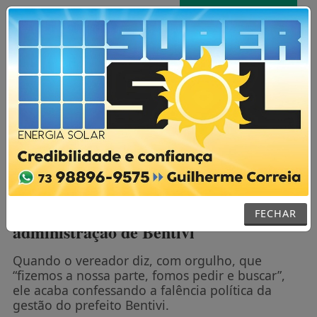
AGORA AO VIVO
MENU
NOTÍCIAS / POLÍTICA
VÍDEO: Vereador consegue com Beto
Pinto sobras de luminárias para
Itanhém e confirma falência da
FECHAR
administração de Bentivi
Quando o vereador diz, com orgulho, que
“fizemos a nossa parte, fomos pedir e buscar”,
ele acaba confessando a falência política da
gestão do prefeito Bentivi.