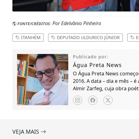
Por Edelvânio Pinheiro
FONTE/CRÉDITOS:
ITANHÉM
DEPUTADO ULDURICO JÚNIOR
E
Publicado por:
Água Preta News
O Água Preta News começou 
2016. A data – dia e mês – é
Almir Zarfeg, cuja obra poét
de notícias e entreteniment
VEJA MAIS