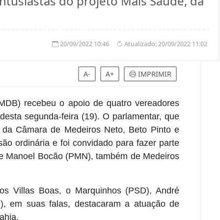
tusiastas do projeto Mais Saúde, da
20/09/2022 10:46
Atualizado:
20/09/2022 11:02
A-
A+
IMPRIMIR
 (MDB) recebeu o apoio de quatro vereadores
 desta segunda-feira (19). O parlamentar, que
e da Câmara de Medeiros Neto, Beto Pinto e
o ordinária e foi convidado para fazer parte
) e Manoel Bocão (PMN), também de Medeiros
os Villas Boas, o Marquinhos (PSD), André
), em suas falas, destacaram a atuação de
ahia.