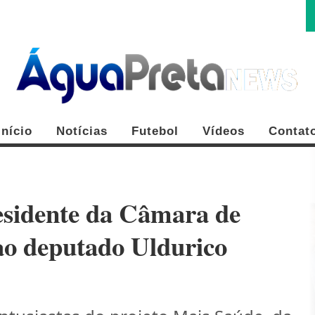
Início
Notícias
Futebol
Vídeos
Contat
residente da Câmara de
ao deputado Uldurico
FE