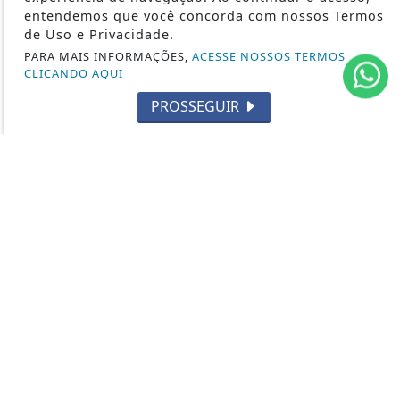
CONTOS DE DOMINGO
entendemos que você concorda com nossos Termos
CIDADES
de Uso e Privacidade.
EDITORIAL
PARA MAIS INFORMAÇÕES,
ACESSE NOSSOS TERMOS
CLICANDO AQUI
INTERNACIONAL
PROSSEGUIR
OPINIÃO
ECONOMIA
CULTURA
EVENTOS
RELIGIÃO
TECNOLOGIA
MEIO AMBIENTE
ESPORTE
CÂMARA DOS DEPUTADOS