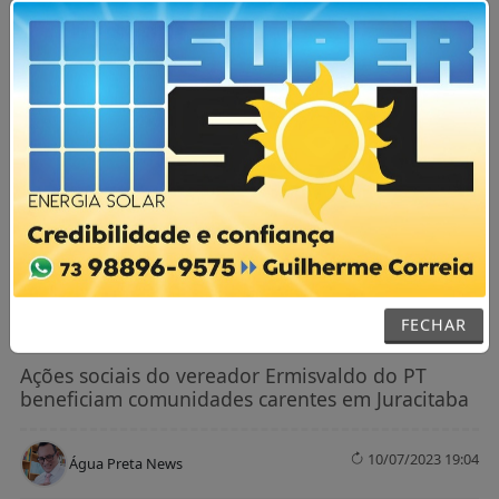
AGORA AO VIVO
MENU
NOTÍCIAS / GERAL
Vereador Ermisvaldo do PT mais uma
vez promove ações sociais em Medeiros
Neto
FECHAR
Ações sociais do vereador Ermisvaldo do PT
beneficiam comunidades carentes em Juracitaba
10/07/2023 19:04
Água Preta News