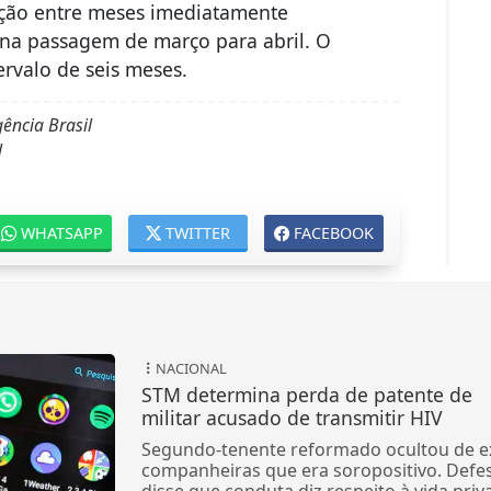
ação entre meses imediatamente
 na passagem de março para abril. O
ervalo de seis meses.
ência Brasil
l
WHATSAPP
TWITTER
FACEBOOK
NACIONAL
STM determina perda de patente de
militar acusado de transmitir HIV
Segundo-tenente reformado ocultou de e
companheiras que era soropositivo. Defe
disse que conduta diz respeito à vida priv