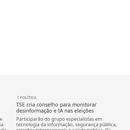
POLÍTICA
TSE cria conselho para monitorar
desinformação e IA nas eleições
x-
Participarão do grupo especialistas em
sa
tecnologia da informação, segurança pública,
ada
relações internacionais e saúde pública. Os