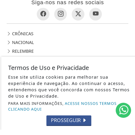
Siga-nos nas redes sociais
CRÔNICAS
NACIONAL
RELEMBRE
POLICIAL
Termos de Uso e Privacidade
GERAL
Esse site utiliza cookies para melhorar sua
POLÍTICA
experiência de navegação. Ao continuar o acesso,
CONTOS DE DOMINGO
entendemos que você concorda com nossos Termos
CIDADES
de Uso e Privacidade.
EDITORIAL
PARA MAIS INFORMAÇÕES,
ACESSE NOSSOS TERMOS
CLICANDO AQUI
INTERNACIONAL
PROSSEGUIR
OPINIÃO
ECONOMIA