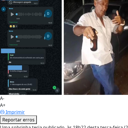
A-
A+
Imprimir
Reportar erros
Uma sobrinha teria publicado, às 18h22 desta terça-feira