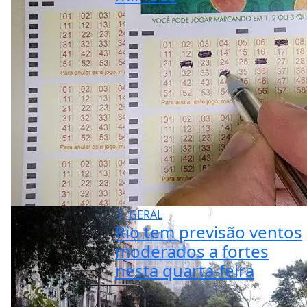
GERAL
Rio tem previsão ventos
moderados a fortes
nesta quarta-feira