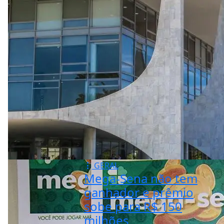
GERAL
Mega-Sena não tem
ganhador e prêmio
sobe para R$ 150
milhões