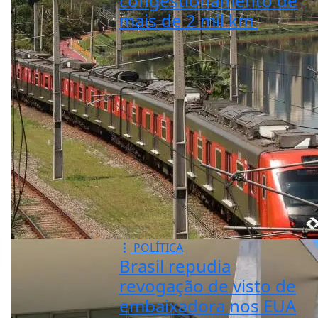
congestionamento de
mais de 2 mil km
POLÍTICA
Brasil repudia
revogação de visto de
embaixadora nos EUA