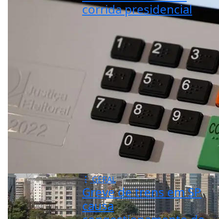
corrida presidencial
GERAL
Greve de trens em SP
causa