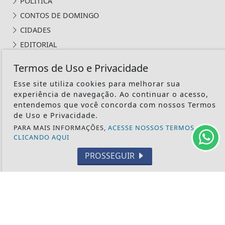
POLÍTICA
CONTOS DE DOMINGO
CIDADES
EDITORIAL
INTERNACIONAL
Termos de Uso e Privacidade
OPINIÃO
Esse site utiliza cookies para melhorar sua
ECONOMIA
experiência de navegação. Ao continuar o acesso,
CULTURA
entendemos que você concorda com nossos Termos
de Uso e Privacidade.
EVENTOS
PARA MAIS INFORMAÇÕES,
ACESSE NOSSOS TERMOS
RELIGIÃO
CLICANDO AQUI
TECNOLOGIA
PROSSEGUIR
MEIO AMBIENTE
ESPORTE
CÂMARA DOS DEPUTADOS