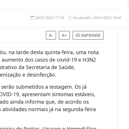
20/01/2022 17:18
Atualizado:
20/01/2022 19:41
A-
A+
IMPRIMIR
iu, na tarde desta quinta-feira, uma nota
o aumento dos casos de covid-19 e H3N2
trativo da Secretaria de Saúde,
ienização e desinfecção.
 serão submetidos a testagem. Os já
COVID-19, apresentam sintomas estáveis,
do ainda informa que, de acordo os
as atividades normais já na segunda-feira
Teixeira de Freitas, Unacon e Hemodiálise