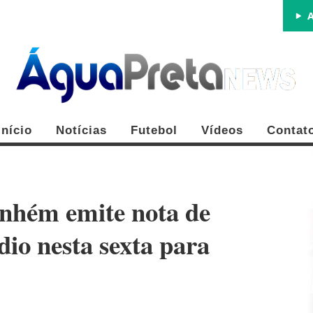
A
Início
Notícias
Futebol
Vídeos
Contat
anhém emite nota de
dio nesta sexta para
FE