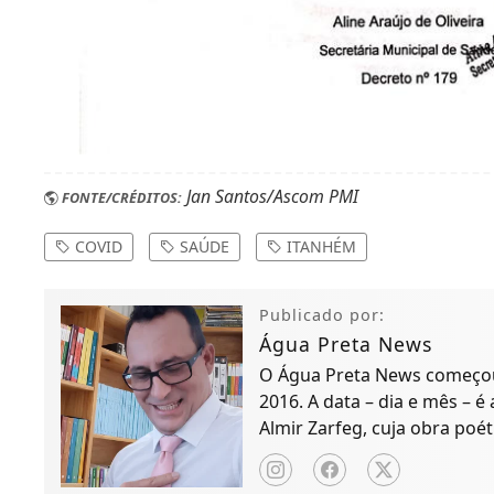
Jan Santos/Ascom PMI
FONTE/CRÉDITOS:
COVID
SAÚDE
ITANHÉM
Publicado por:
Água Preta News
O Água Preta News começou 
2016. A data – dia e mês – é
Almir Zarfeg, cuja obra poét
de notícias e entreteniment