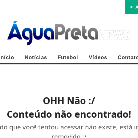
A
Início
Notícias
Futebol
Vídeos
Contat
OHH Não :/
Conteúdo não encontrado!
o que você tentou acessar não existe, está 
removido :/